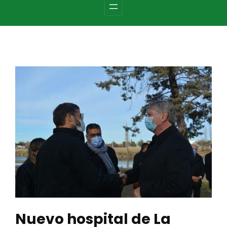
c
h
Nuevo hospital de La