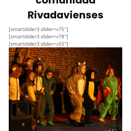
comunidad
Rivadavienses
[smartslider3 slider=»75″]
[smartslider3 slider=»78″]
[smartslider3 slider=»55″]