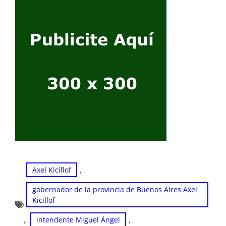
, 
Axel Kicillof
gobernador de la provincia de Buenos Aires Axel
Kicillof
, 
, 
intendente Miguel Ángel