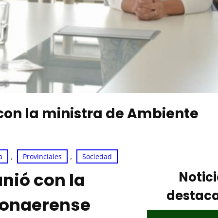
con la ministra de Ambiente
, 
, 
a
Provinciales
Sociedad
nió con la
Notic
destac
bonaerense