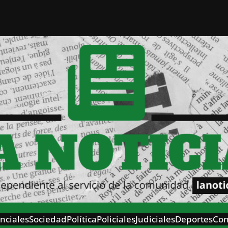
nciales
Sociedad
Política
Policiales
Judiciales
Deportes
Con