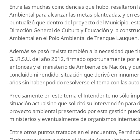
Entre las muchas coincidencias que hubo, resaltaron la
Ambiental para alcanzar las metas planteadas, y en e
puntualizó que dentro del proyecto del Municipio, est
Dirección General de Cultura y Educación y la constru
Ambiental en el Polo Ambiental de Trenque Lauquen.
Además se pasó revista también a la necesidad que ti
G.I.R.S.U. del año 2012, firmado oportunamente por 
entonces y el ministerio de Ambiente de Nación, y 
concluido ni rendido, situación que derivó en innumer
años sin haber podido resolverse el tema con las auto
Precisamente en este tema el Intendente no sólo impu
situación actualsino que solicitó su intervención para d
proyecto ambiental presentado por esta gestión pueda 
ministerios y eventualmente de organismos internaci
Entre otros puntos tratados en el encuentro, Fernánde
Ordenanza vigente sobre el Uso de Agroquímicos, co