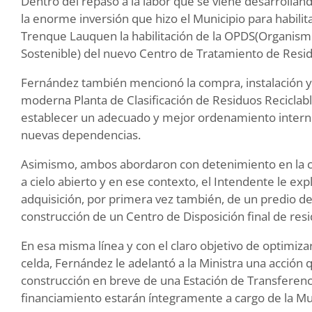
Dentro del repaso a la labor que se viene desarrollando
la enorme inversión que hizo el Municipio para habilita
Trenque Lauquen la habilitación de la OPDS(Organismo
Sostenible) del nuevo Centro de Tratamiento de Resi
Fernández también mencionó la compra, instalación y
moderna Planta de Clasificación de Residuos Reciclabl
establecer un adecuado y mejor ordenamiento interno 
nuevas dependencias.
Asimismo, ambos abordaron con detenimiento en la c
a cielo abierto y en ese contexto, el Intendente le expl
adquisición, por primera vez también, de un predio de
construcción de un Centro de Disposición final de resi
En esa misma línea y con el claro objetivo de optimiza
celda, Fernández le adelantó a la Ministra una acción
construcción en breve de una Estación de Transferenci
financiamiento estarán íntegramente a cargo de la Mu