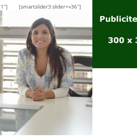
71″]
[smartslider3 slider=»36″]