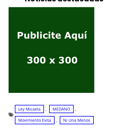
, 
, 
Ley Micaela
MEDANO
, 
Movimiento Evita
Ni Una Menos