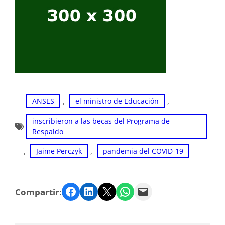
, 
, 
ANSES
el ministro de Educación
inscribieron a las becas del Programa de
Respaldo
, 
, 
Jaime Perczyk
pandemia del COVID-19
Facebook
LinkedIn
Twitter
WhatsApp
Email
Compartir: