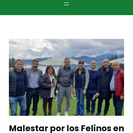
c
h
Malestar por los Felinos en