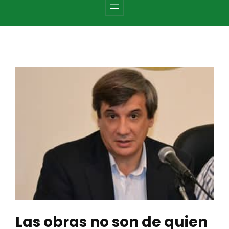
c
h
Las obras no son de quien