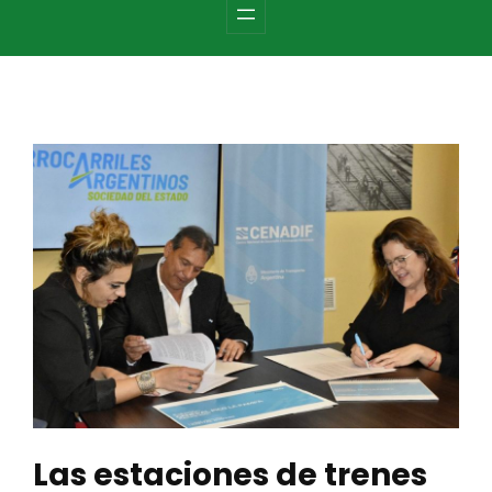
c
h
Las estaciones de trenes