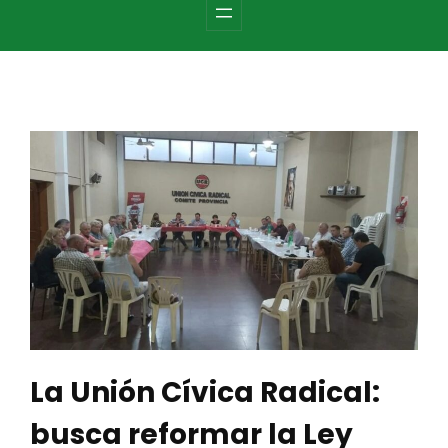
c
h
La Unión Cívica Radical:
busca reformar la Ley