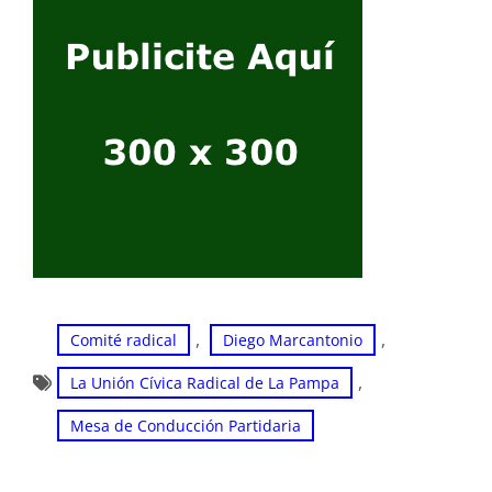
, 
, 
Comité radical
Diego Marcantonio
, 
La Unión Cívica Radical de La Pampa
Mesa de Conducción Partidaria