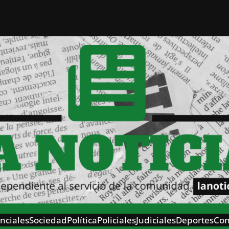
nciales
Sociedad
Política
Policiales
Judiciales
Deportes
Con