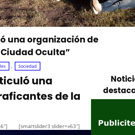
ló una organización de
 “Ciudad Oculta”
, 
ales
Sociedad
ticuló una
Notic
destac
aficantes de la
66″]
[smartslider3 slider=»63″]