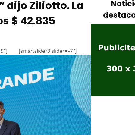
dijo Ziliotto. La
Notic
destac
os $ 42.835
65″]
[smartslider3 slider=»7″]