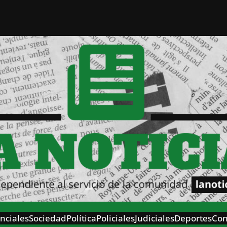
nciales
Sociedad
Política
Policiales
Judiciales
Deportes
Con