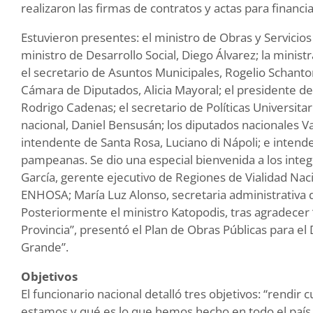
realizaron las firmas de contratos y actas para financ
Estuvieron presentes: el ministro de Obras y Servicios 
ministro de Desarrollo Social, Diego Álvarez; la minis
el secretario de Asuntos Municipales, Rogelio Schanton
Cámara de Diputados, Alicia Mayoral; el presidente de l
Rodrigo Cadenas; el secretario de Políticas Universitar
nacional, Daniel Bensusán; los diputados nacionales V
intendente de Santa Rosa, Luciano di Nápoli; e inten
pampeanas. Se dio una especial bienvenida a los integr
García, gerente ejecutivo de Regiones de Vialidad Nac
ENHOSA; María Luz Alonso, secretaria administrativa 
Posteriormente el ministro Katopodis, tras agradecer 
Provincia”, presentó el Plan de Obras Públicas para el
Grande”.
Objetivos
El funcionario nacional detalló tres objetivos: “rendi
estamos y qué es lo que hemos hecho en todo el país