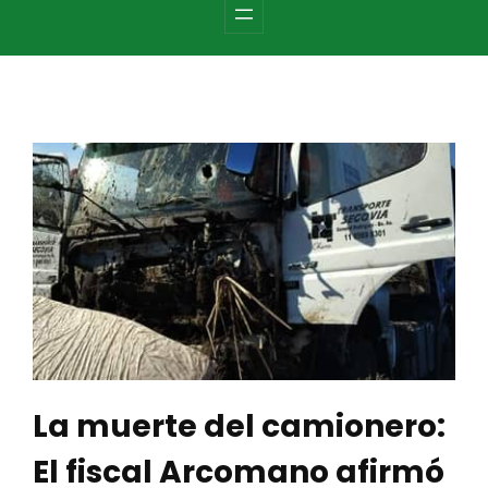
c
h
La muerte del camionero:
El fiscal Arcomano afirmó