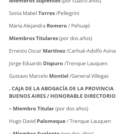
Miembros Suplentes
(por cuatro años)
Sonia Mabel
Torres
/Pellegrini
María Alejandra
Romero
/ Pehuajó
Miembros Titulares
(por dos años)
Ernesto Oscar
Martínez
/Carhué-Adolfo Asina
Jorge Eduardo
Dispuro
/Trenque Lauquen
Gustavo Marcelo
Montiel
/General Villegas
. CAJA DE LA ABOGACÍA DE LA PROVINCIA
BUENOS AIRES / HONORABLE DIRECTORIO
– Miembro Titular
(por dos años)
Hugo David
Palomeque
/ Trenque Lauquen
– Miembro Suplente
(por dos años)