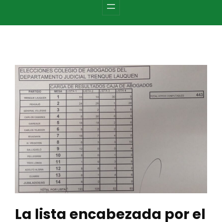
c
h
La lista encabezada por el