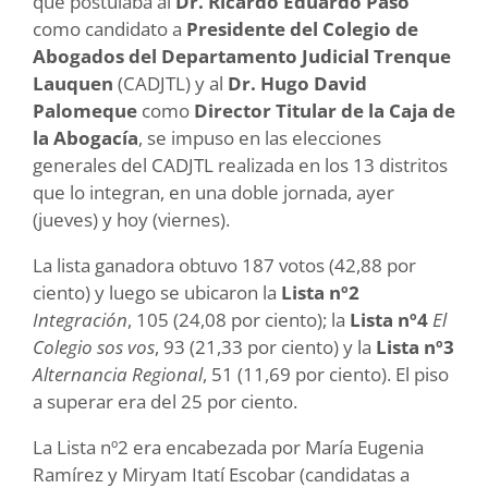
que postulaba al
Dr. Ricardo Eduardo Paso
como candidato a
Presidente del Colegio de
Abogados del Departamento Judicial Trenque
Lauquen
(CADJTL) y al
Dr. Hugo David
Palomeque
como
Director Titular de la Caja de
la Abogacía
, se impuso en las elecciones
generales del CADJTL realizada en los 13 distritos
que lo integran, en una doble jornada, ayer
(jueves) y hoy (viernes).
La lista ganadora obtuvo 187 votos (42,88 por
ciento) y luego se ubicaron la
Lista nº2
Integración
, 105 (24,08 por ciento); la
Lista nº4
El
Colegio sos vos
, 93 (21,33 por ciento) y la
Lista nº3
Alternancia Regional
, 51 (11,69 por ciento). El piso
a superar era del 25 por ciento.
La Lista nº2 era encabezada por María Eugenia
Ramírez y Miryam Itatí Escobar (candidatas a