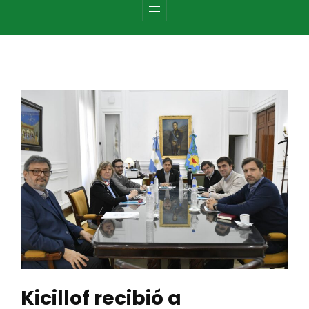
c
h
Kicillof recibió a