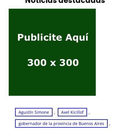
Noticias destacadas
, 
, 
Agustín Simone
Axel Kicillof
, 
gobernador de la provincia de Buenos Aires