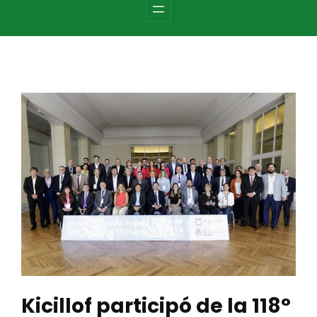
c
h
Kicillof participó de la 118°