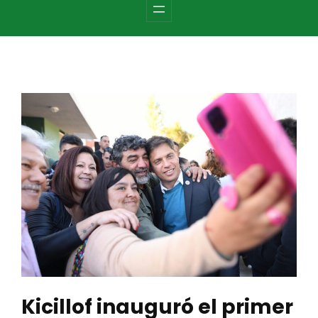
c
h
Kicillof inauguró el primer