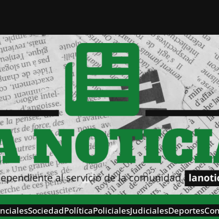
nciales
Sociedad
Política
Policiales
Judiciales
Deportes
Con