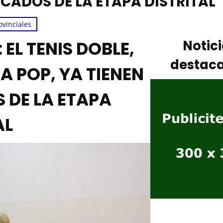
ICADOS DE LA ETAPA DISTRITAL
ovinciales
EL TENIS DOBLE,
Notic
destac
 POP, YA TIENEN
 DE LA ETAPA
AL