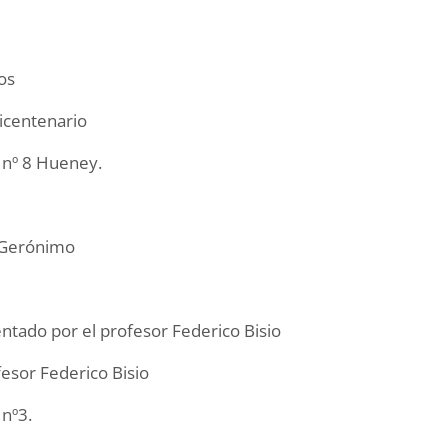
os
Bicentenario
a nº 8 Hueney.
i Gerónimo
ntado por el profesor Federico Bisio
esor Federico Bisio
 nº3.