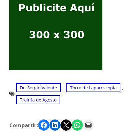
, 
, 
Dr. Sergio Valente
Torre de Laparoscopía
Treinta de Agosto
Facebook
LinkedIn
Twitter
WhatsApp
Email
Compartir: