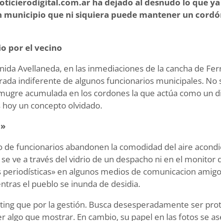
oticierodigital.com.ar ha dejado al desnudo lo que ya
un municipio que ni siquiera puede mantener un cord
io por el vecino
ida Avellaneda, en las inmediaciones de la cancha de Ferro.
rada indiferente de algunos funcionarios municipales. No 
 mugre acumulada en los cordones la que actúa como un d
 hoy un concepto olvidado.
a»
o de funcionarios abandonen la comodidad del aire acondi
no se ve a través del vidrio de un despacho ni en el monitor
s periodísticas» en algunos medios de comunicacion amigo
ntras el pueblo se inunda de desidia.
ing que por la gestión. Busca desesperadamente ser pro
er algo que mostrar. En cambio, su papel en las fotos se 