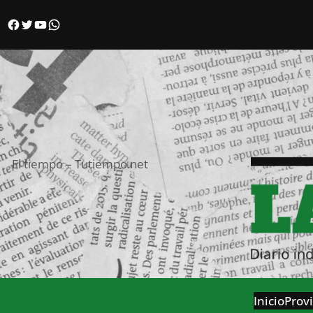
Saltar
Facebook
Twitter
YouTube
WhatsApp
al
contenido
El tiempo – Tutiempo.net
Inicio
Provi