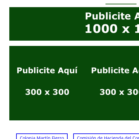
, 
Colonia Martín Fierro
Comisión de Hacienda del Co