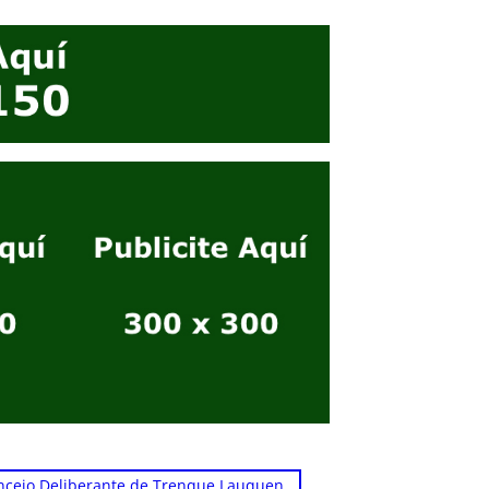
, 
ncejo Deliberante de Trenque Lauquen.