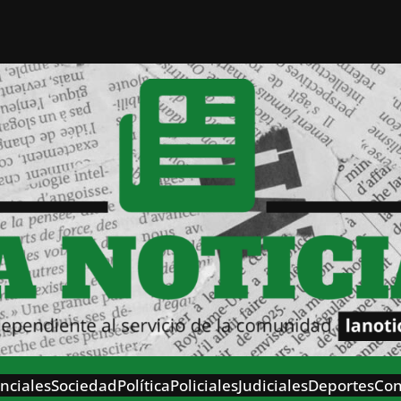
nciales
Sociedad
Política
Policiales
Judiciales
Deportes
Con