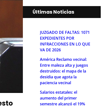
Últimas Noticias
JUZGADO DE FALTAS: 1071
EXPEDIENTES POR
INFRACCIONES EN LO QUE
VA DE 2026
América Reclamo vecinal:
Entre maleza alta y juegos
destruidos: el mapa de la
desidia que agota la
paciencia vecinal
Salarios estatales: el
aumento del primer
esto
semestre alcanzó el 19%