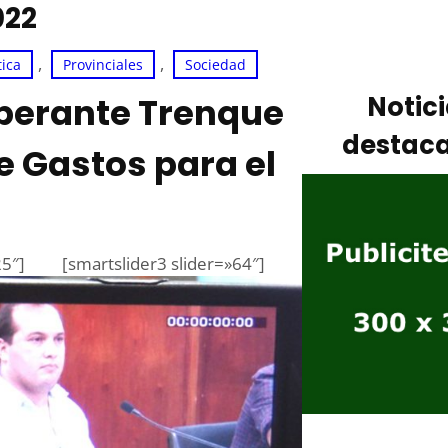
022
, 
, 
tica
Provinciales
Sociedad
berante Trenque
Notic
destac
 Gastos para el
25″]
[smartslider3 slider=»64″]