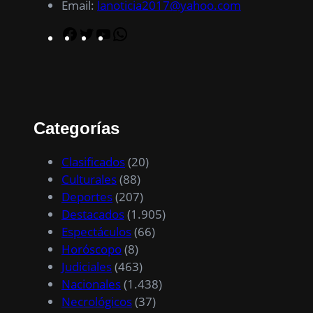
Email:
lanoticia2017@yahoo.com
F
T
Y
W
a
w
o
h
c
i
u
a
e
t
T
t
b
t
u
s
o
e
b
A
Categorías
o
r
e
p
k
p
Clasificados
(20)
Culturales
(88)
Deportes
(207)
Destacados
(1.905)
Espectáculos
(66)
Horóscopo
(8)
Judiciales
(463)
Nacionales
(1.438)
Necrológicos
(37)