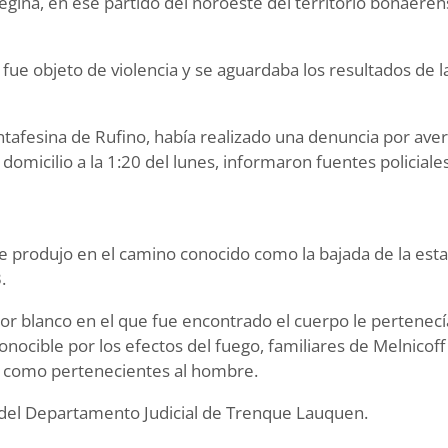
egina, en ese partido del noroeste del territorio bonaeren
fue objeto de violencia y se aguardaba los resultados de l
santafesina de Rufino, había realizado una denuncia por ave
omicilio a la 1:20 del lunes, informaron fuentes policiale
 se produjo en el camino conocido como la bajada de la esta
.
lor blanco en el que fue encontrado el cuerpo le pertenec
conocible por los efectos del fuego, familiares de Melnicoff
os como pertenecientes al hombre.
s, del Departamento Judicial de Trenque Lauquen.