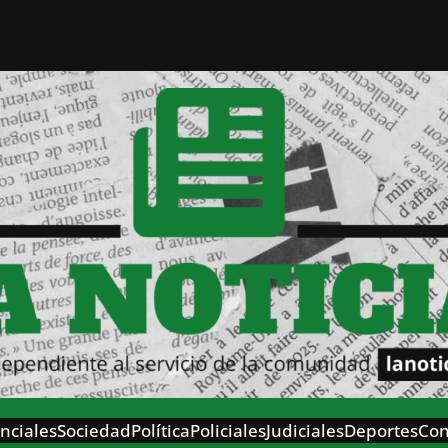
nciales
Sociedad
Política
Policiales
Judiciales
Deportes
Con