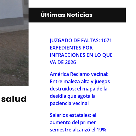
Últimas Noticias
JUZGADO DE FALTAS: 1071
EXPEDIENTES POR
INFRACCIONES EN LO QUE
VA DE 2026
América Reclamo vecinal:
Entre maleza alta y juegos
destruidos: el mapa de la
desidia que agota la
 salud
paciencia vecinal
Salarios estatales: el
aumento del primer
semestre alcanzó el 19%