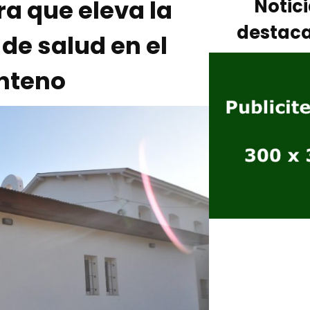
ra que eleva la
Notic
destac
 de salud en el
nteno