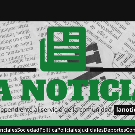
nciales
Sociedad
Política
Policiales
Judiciales
Deportes
Con