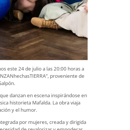
nos este 24 de julio a las 20:00 horas a
“DANZANhechasTIERRA”, proveniente de
Galpón.
es que danzan en escena inspirándose en
sica historieta Mafalda. La obra viaja
nación y el humor.
grada por mujeres, creada y dirigida
 necesidad de revalorizar y empoderar