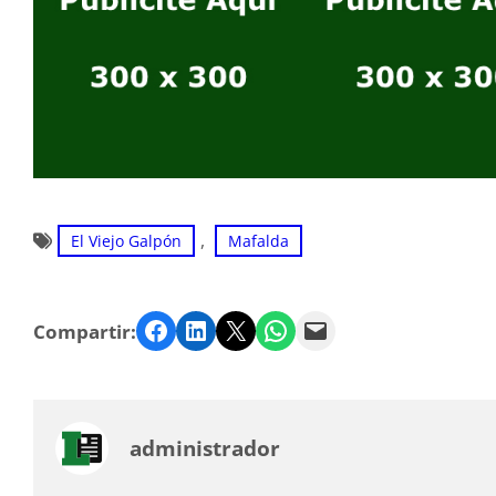
, 
El Viejo Galpón
Mafalda
Facebook
LinkedIn
Twitter
WhatsApp
Email
Compartir:
administrador