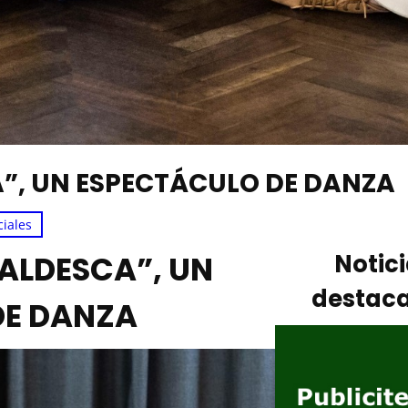
”, UN ESPECTÁCULO DE DANZA
ciales
FALDESCA”, UN
Notic
destac
DE DANZA