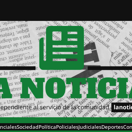
nciales
Sociedad
Política
Policiales
Judiciales
Deportes
Con