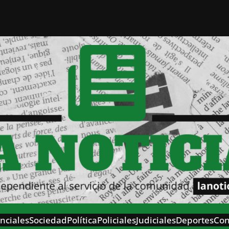
nciales
Sociedad
Política
Policiales
Judiciales
Deportes
Con