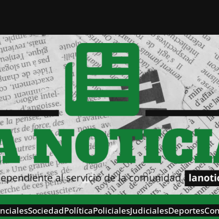
nciales
Sociedad
Política
Policiales
Judiciales
Deportes
Con