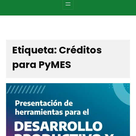
c
h
Etiqueta:
Créditos
para PyMES