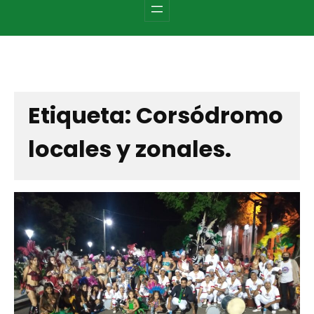
c
h
Etiqueta:
Corsódromo
locales y zonales.