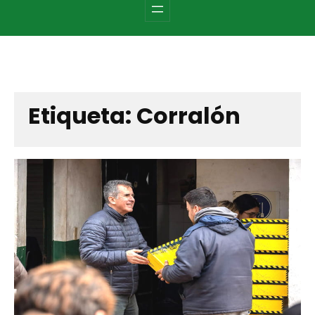
c
h
Etiqueta:
Corralón