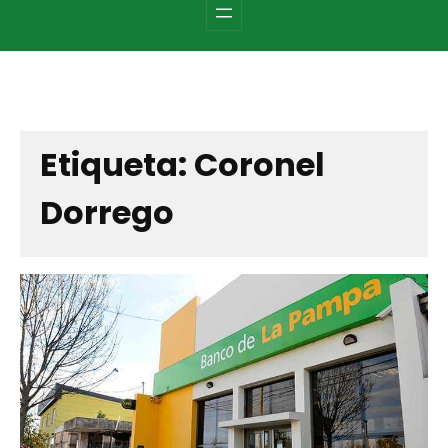
c
h
Etiqueta:
Coronel
Dorrego