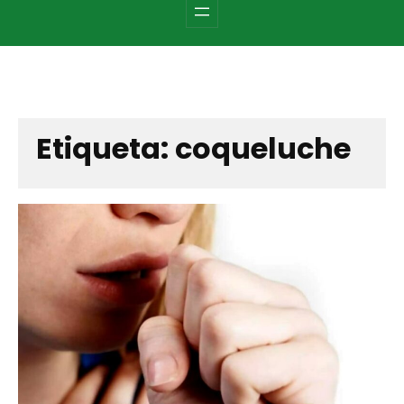
c
h
Etiqueta:
coqueluche