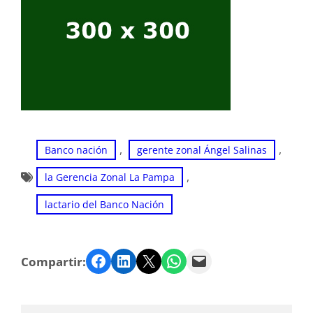
, 
, 
Banco nación
gerente zonal Ángel Salinas
, 
la Gerencia Zonal La Pampa
lactario del Banco Nación
Facebook
LinkedIn
Twitter
WhatsApp
Email
Compartir: