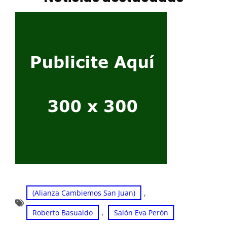
, 
(Alianza Cambiemos San Juan)
, 
Roberto Basualdo
Salón Eva Perón