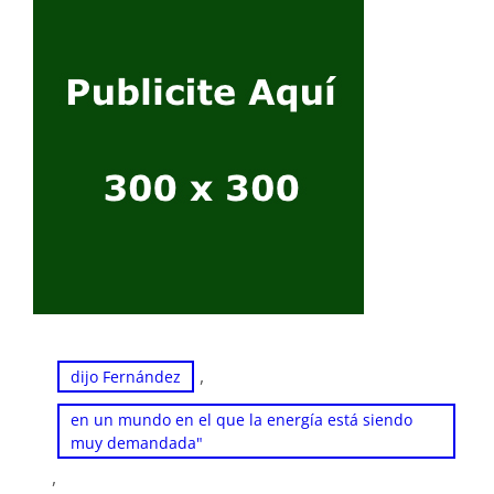
, 
dijo Fernández
en un mundo en el que la energía está siendo
muy demandada"
, 