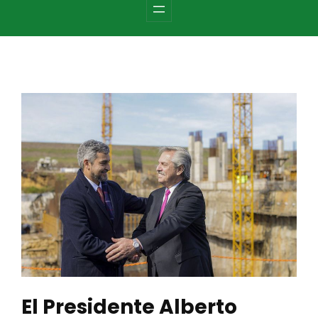
c
h
El Presidente Alberto