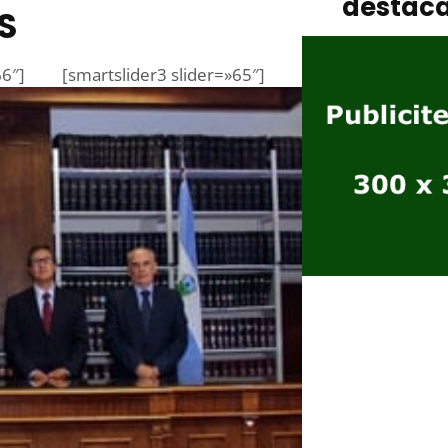
destac
S
66″]
[smartslider3 slider=»65″]