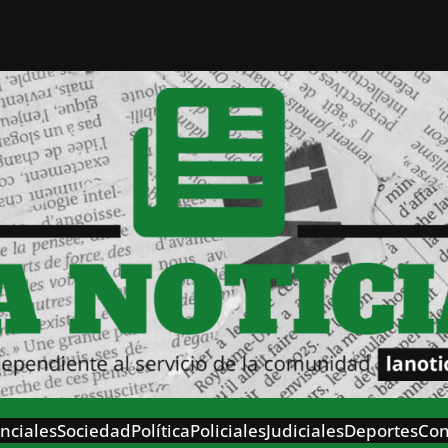
nciales
Sociedad
Política
Policiales
Judiciales
Deportes
Con