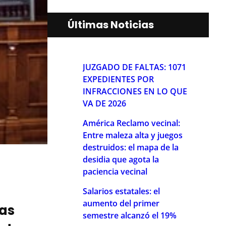
Últimas Noticias
JUZGADO DE FALTAS: 1071
EXPEDIENTES POR
INFRACCIONES EN LO QUE
VA DE 2026
América Reclamo vecinal:
Entre maleza alta y juegos
destruidos: el mapa de la
desidia que agota la
paciencia vecinal
Salarios estatales: el
aumento del primer
ias
semestre alcanzó el 19%