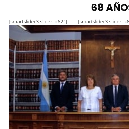
68 AÑO
[smartslider3 slider=»62″]
[smartslider3 slider=»