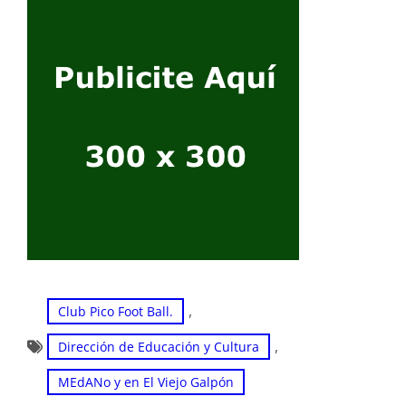
, 
Club Pico Foot Ball.
, 
Dirección de Educación y Cultura
MEdANo y en El Viejo Galpón