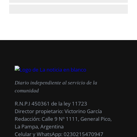
Diario independiente al servicio de la
comunidad
R.N.P.I 450361 de la ley 11723
Director propietario: Victorino García
Redacción: Calle 9 Nº 1111, General Pico,
La Pampa, Argentina
Celular y WhatsApp: 0230215470947