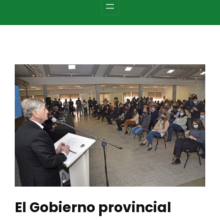
c
h
El Gobierno provincial