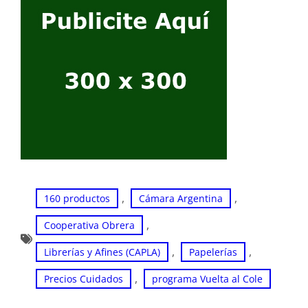
, 
, 
160 productos
Cámara Argentina
, 
Cooperativa Obrera
, 
, 
Librerías y Afines (CAPLA)
Papelerías
, 
Precios Cuidados
programa Vuelta al Cole