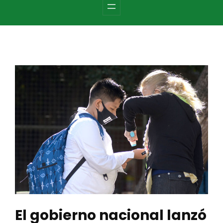
c
h
El gobierno nacional lanzó