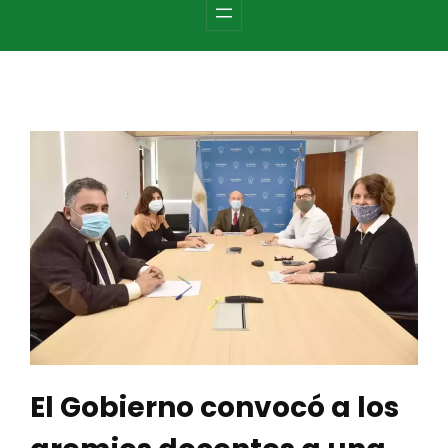
c
h
El Gobierno convocó a los