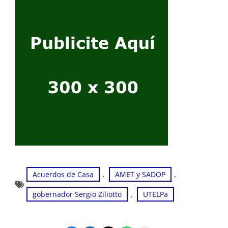
, 
, 
Acuerdos de Casa
AMET y SADOP
, 
gobernador Sergio Ziliotto
UTELPa