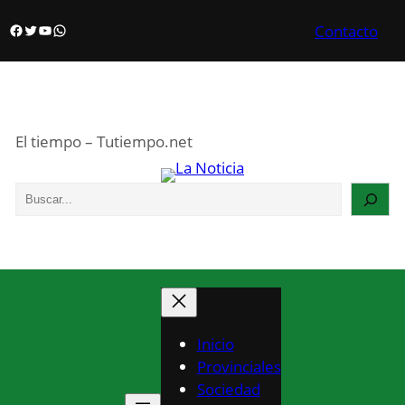
Saltar
Facebook
Twitter
YouTube
WhatsApp
Contacto
al
contenido
El tiempo – Tutiempo.net
S
e
a
r
c
h
Inicio
Provinciales
Sociedad