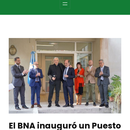
c
h
El BNA inauguró un Puesto