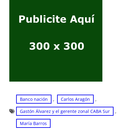
, 
, 
Banco nación
Carlos Aragón
, 
Gastón Álvarez y el gerente zonal CABA Sur
María Barros