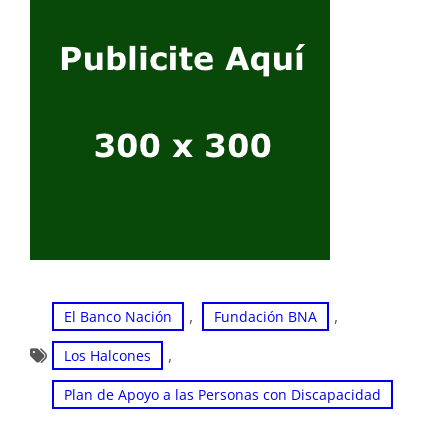
, 
, 
El Banco Nación
Fundación BNA
, 
Los Halcones
Plan de Apoyo a las Personas con Discapacidad