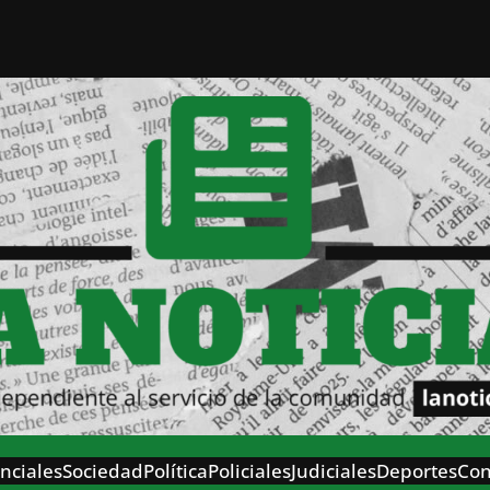
nciales
Sociedad
Política
Policiales
Judiciales
Deportes
Con