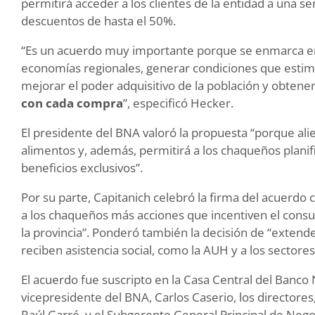
permitirá acceder a los clientes de la entidad a una se
descuentos de hasta el 50%.
“Es un acuerdo muy importante porque se enmarca en 
economías regionales, generar condiciones que estimu
mejorar el poder adquisitivo de la población y obtene
con cada compra
”, especificó Hecker.
El presidente del BNA valoró la propuesta “porque alie
alimentos y, además, permitirá a los chaqueños planif
beneficios exclusivos”.
Por su parte, Capitanich celebró la firma del acuerdo 
a los chaqueños más acciones que incentiven el cons
la provincia”. Ponderó también la decisión de “extend
reciben asistencia social, como la AUH y a los sectore
El acuerdo fue suscripto en la Casa Central del Banco 
vicepresidente del BNA, Carlos Caserio, los directores,
Raúl Garré, y el Subgerente General Principal de Nego