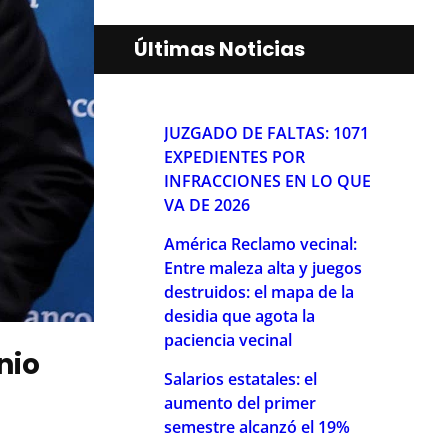
Últimas Noticias
JUZGADO DE FALTAS: 1071
EXPEDIENTES POR
INFRACCIONES EN LO QUE
VA DE 2026
América Reclamo vecinal:
Entre maleza alta y juegos
destruidos: el mapa de la
desidia que agota la
paciencia vecinal
nio
Salarios estatales: el
aumento del primer
semestre alcanzó el 19%