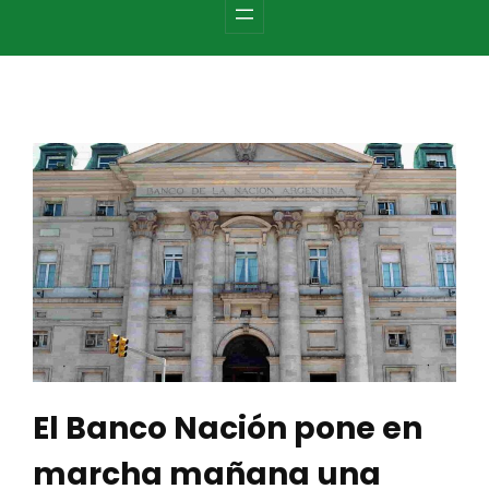
c
h
El Banco Nación pone en
marcha mañana una