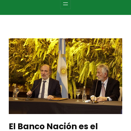
c
h
El Banco Nación es el