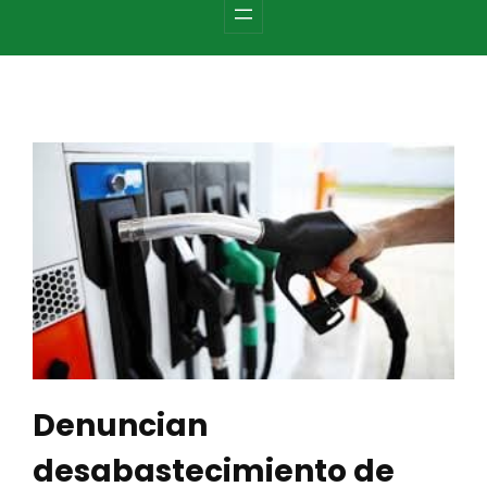
c
h
Denuncian
desabastecimiento de