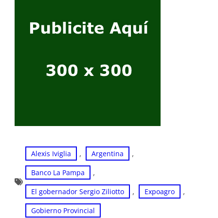
, 
, 
Alexis Iviglia
Argentina
, 
Banco La Pampa
, 
, 
El gobernador Sergio Ziliotto
Expoagro
Gobierno Provincial