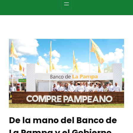
c
h
De la mano del Banco de
La Pampa y el Gobierno