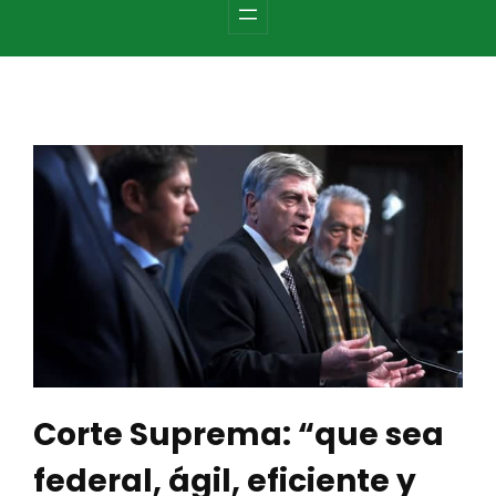
c
h
Corte Suprema: “que sea
federal, ágil, eficiente y