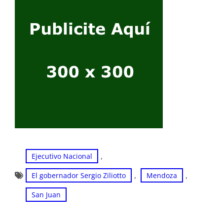
, 
Ejecutivo Nacional
, 
, 
El gobernador Sergio Ziliotto
Mendoza
San Juan