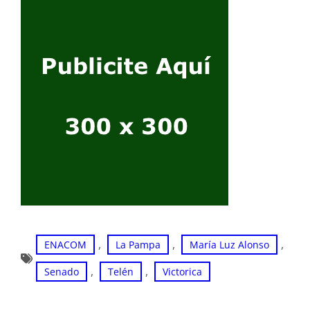
, 
, 
, 
ENACOM
La Pampa
María Luz Alonso
, 
, 
Senado
Telén
Victorica