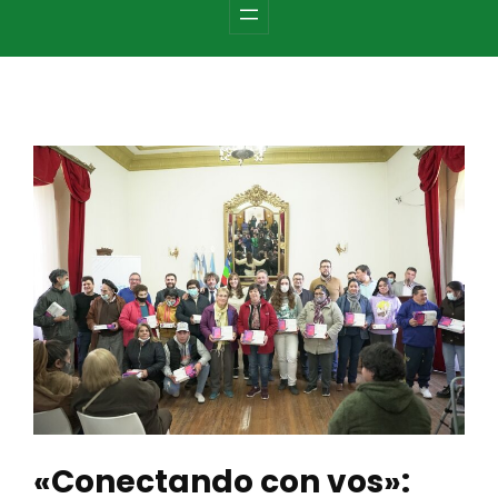
c
h
«Conectando con vos»: